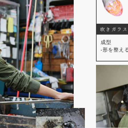
成型
-形を整え