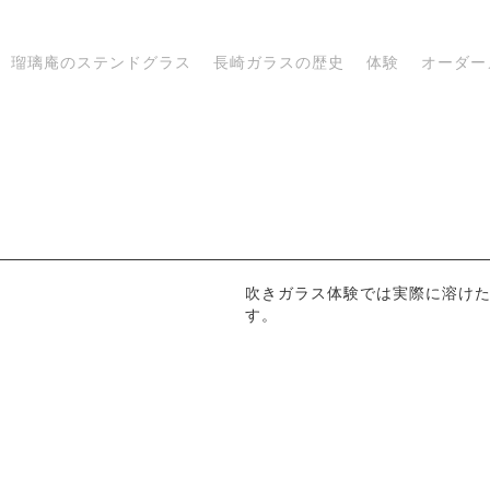
瑠璃庵のステンドグラス
長崎ガラスの歴史
体験
オーダー
吹きガラス体験では実際に溶け
す。