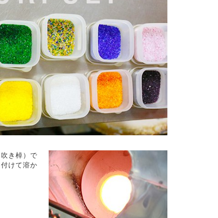
（吹き棹）で
を付けて溶か